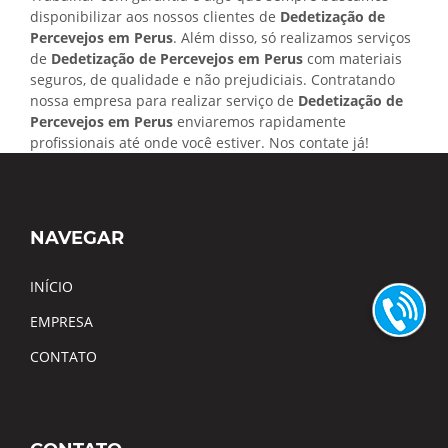
disponibilizar aos nossos clientes de
Dedetização de
Percevejos em Perus
. Além disso, só realizamos serviços
de
Dedetização de Percevejos em Perus
com materiais
seguros, de qualidade e não prejudiciais. Contratando
nossa empresa para realizar serviço de
Dedetização de
Percevejos em Perus
enviaremos rapidamente
profissionais até onde você estiver. Nos contate já!
NAVEGAR
INÍCIO
EMPRESA
CONTATO